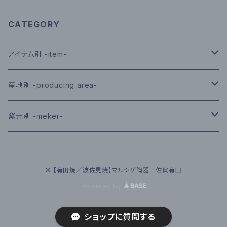
CATEGORY
アイテム別 -item-
皿／プレート｜plate
産地別 -producing area-
鉢／ボウル｜bowl
有田｜arita
窯元別 -meker-
茶碗／茶漬｜rice-bowl
波佐見｜hasami
光春窯｜koshun｜波佐見
© 【有田焼／波佐見焼】マルシゲ陶器｜佐賀有田
湯呑み／コップ｜cup
伊万里鍋島｜imari-nabeshima
敏彩窯｜binsai｜波佐見
Powered by
マグ｜mug
喜鶴製陶｜kikakuseito｜有田
ショップに質問する