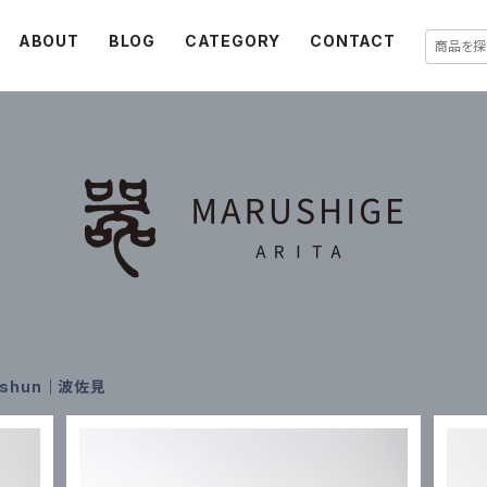
ABOUT
BLOG
CATEGORY
CONTACT
shun｜波佐見