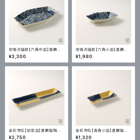
安南点描紋【六角中皿】喜鶴製
安南点描紋【六角小皿】喜鶴製
陶｜有田
陶｜有田
¥3,300
¥1,980
金彩市松【前菜皿】喜鶴製陶｜
金彩市松【長角小皿】喜鶴製陶
有田
｜有田
¥2,750
¥1,320