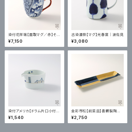
染付花祥瑞【面取マグ／赤】そう
古染濃笹【マグ】光春窯｜波佐見
た窯｜有田
¥7,150
¥3,080
染付アメリカ【ドラム片口小付】
金彩市松【前菜皿】喜鶴製陶｜
一峰窯｜有田
有田
¥1,540
¥2,750