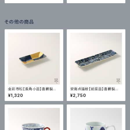
その他の商品
金彩市松【長角小皿】喜鶴製陶
安南点描紋【前菜皿】喜鶴製陶
｜有田
｜有田
¥1,320
¥2,750