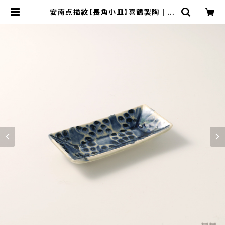
安南点描紋【長角小皿】喜鶴製陶｜有
田 | 【有田焼／波佐見焼】マルシゲ陶
器｜佐賀有田