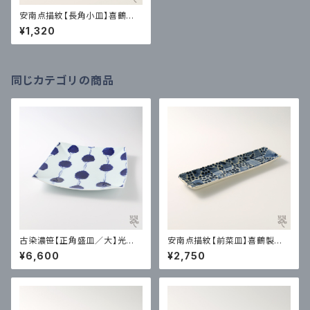
安南点描紋【長角小皿】喜鶴製
陶｜有田
¥1,320
同じカテゴリの商品
古染濃笹【正角盛皿／大】光春
安南点描紋【前菜皿】喜鶴製陶
窯｜波佐見
｜有田
¥6,600
¥2,750