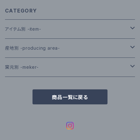
CATEGORY
アイテム別 -item-
皿／プレート｜plate
産地別 -producing area-
鉢／ボウル｜bowl
有田｜arita
窯元別 -meker-
茶碗／茶漬｜rice-bowl
波佐見｜hasami
光春窯｜koshun｜波佐見
商品一覧に戻る
湯呑み／コップ｜cup
伊万里鍋島｜imari-nabeshima
敏彩窯｜binsai｜波佐見
マグ｜mug
喜鶴製陶｜kikakuseito｜有田