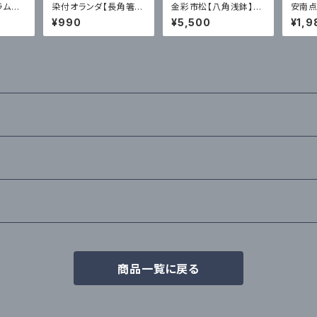
ラム片
染付オランダ【長角箸
金彩市松【八角浅鉢】喜
安南点
｜有田
置】一峰窯｜有田
鶴製陶｜有田
喜鶴
¥990
¥5,500
¥1,9
商品一覧に戻る