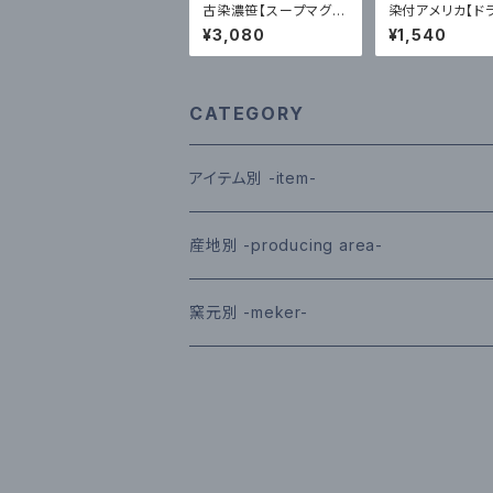
古染濃笹【スープマグ】
染付アメリカ【ド
光春窯｜波佐見
口小付】一峰窯
¥3,080
¥1,540
CATEGORY
アイテム別 -item-
皿／プレート｜plate
産地別 -producing area-
鉢／ボウル｜bowl
有田｜arita
窯元別 -meker-
茶碗／茶漬｜rice-bowl
波佐見｜hasami
光春窯｜koshun｜波佐見
湯呑み／コップ｜cup
伊万里鍋島｜imari-nabeshima
敏彩窯｜binsai｜波佐見