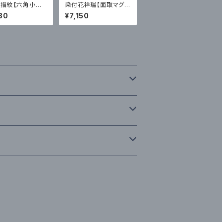
描紋【六角小皿】
染付花祥瑞【面取マグ
製陶｜有田
／青】そうた窯｜有田
80
¥7,150