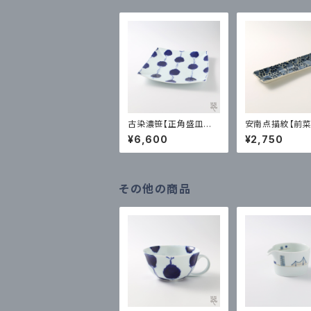
古染濃笹【正角盛皿／
安南点描紋【前菜
大】光春窯｜波佐見
鶴製陶｜有田
¥6,600
¥2,750
その他の商品