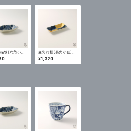
描紋【六角小皿】
金彩市松【長角小皿】喜
製陶｜有田
鶴製陶｜有田
80
¥1,320