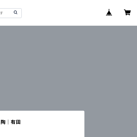
製陶｜有田