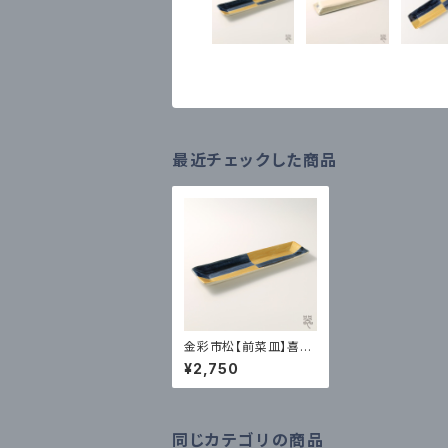
最近チェックした商品
金彩市松【前菜皿】喜鶴
製陶｜有田
¥2,750
同じカテゴリの商品