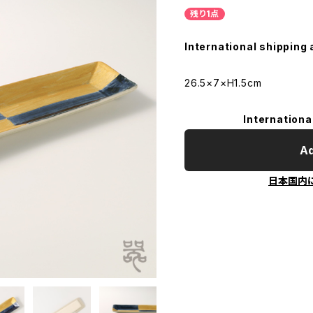
残り1点
International shipping 
26.5×7×H1.5cm
Internationa
Ad
日本国内