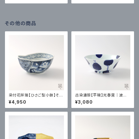
その他の商品
染付花祥瑞【ひさご型小鉢】そう
古染濃笹【平碗】光春窯｜波佐
た窯｜有田
見
¥4,950
¥3,080