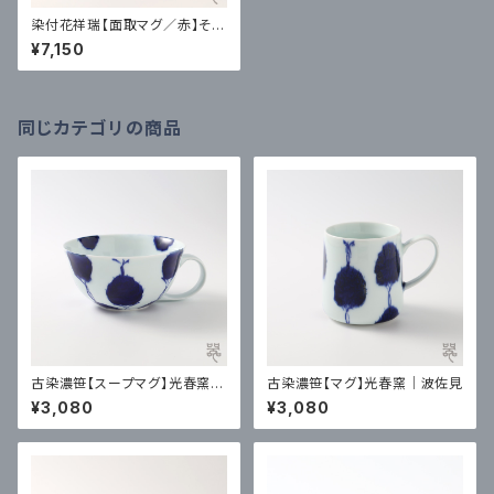
染付花祥瑞【面取マグ／赤】そう
た窯｜有田
¥7,150
同じカテゴリの商品
古染濃笹【スープマグ】光春窯｜
古染濃笹【マグ】光春窯｜波佐見
波佐見
¥3,080
¥3,080