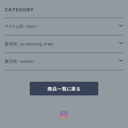
CATEGORY
アイテム別 -item-
皿／プレート｜plate
産地別 -producing area-
鉢／ボウル｜bowl
有田｜arita
窯元別 -meker-
茶碗／茶漬｜rice-bowl
波佐見｜hasami
光春窯｜koshun｜波佐見
商品一覧に戻る
湯呑み／コップ｜cup
伊万里鍋島｜imari-nabeshima
敏彩窯｜binsai｜波佐見
マグ｜mug
喜鶴製陶｜kikakuseito｜有田