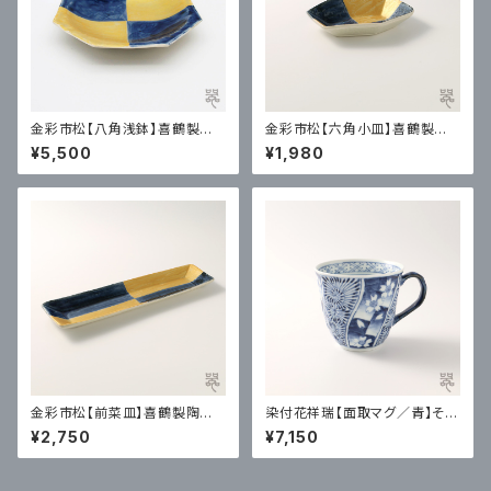
金彩市松【八角浅鉢】喜鶴製陶
金彩市松【六角小皿】喜鶴製陶
｜有田
｜有田
¥5,500
¥1,980
金彩市松【前菜皿】喜鶴製陶｜
染付花祥瑞【面取マグ／青】そう
有田
た窯｜有田
¥2,750
¥7,150