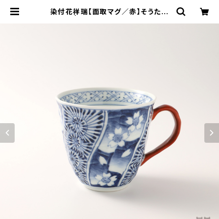
染付花祥瑞【面取マグ／赤】そうた窯
｜有田 | 【有田焼／波佐見焼】マルシ
ゲ陶器｜佐賀有田