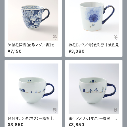
染付花祥瑞【面取マグ／青】そう
綿花【マグ／青】敏彩窯｜波佐見
た窯｜有田
¥7,150
¥3,080
染付オランダ【マグ】一峰窯｜有
染付アメリカ【マグ】一峰窯｜有
田
田
¥3,850
¥3,850